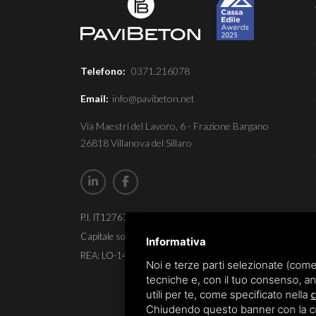
Telefono:
0371.216078
Email:
info@pavibeton.net
Via Maestri del Lavoro, 6 - Frazione Bargano
26818 Villanova del Sillaro
P.I. IT12767870152
Capitale sociale aziendale € 10.200,00
Informativa
REA: LO-1451913
Noi e terze parti selezionate (come
tecniche e, con il tuo consenso, an
utili per te, come specificato nella
c
Chiudendo questo banner con la croc