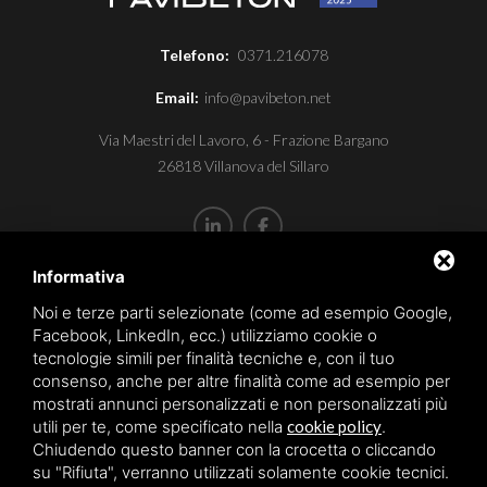
Telefono:
0371.216078
Email:
info@pavibeton.net
Via Maestri del Lavoro, 6 - Frazione Bargano
26818 Villanova del Sillaro
Informativa
P.I. IT12767870152
Capitale sociale aziendale € 10.200,00
Noi e terze parti selezionate (come ad esempio Google,
Facebook, LinkedIn, ecc.) utilizziamo cookie o
REA: LO-1451913
tecnologie simili per finalità tecniche e, con il tuo
consenso, anche per altre finalità come ad esempio per
mostrati annunci personalizzati e non personalizzati più
Sitemap
utili per te, come specificato nella
cookie policy
.
Privacy policy
Chiudendo questo banner con la crocetta o cliccando
su "Rifiuta", verranno utilizzati solamente cookie tecnici.