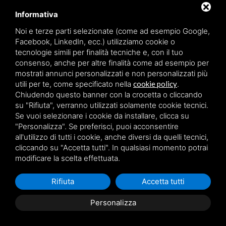
Soluzioni innovative e personalizzate
Informativa
Noi e terze parti selezionate (come ad esempio Google,
Materiali di assoluta qualità
Facebook, LinkedIn, ecc.) utilizziamo cookie o
tecnologie simili per finalità tecniche e, con il tuo
consenso, anche per altre finalità come ad esempio per
mostrati annunci personalizzati e non personalizzati più
Leggi cosa dicono i nostri clienti
utili per te, come specificato nella
cookie policy
.
Chiudendo questo banner con la crocetta o cliccando
su "Rifiuta", verranno utilizzati solamente cookie tecnici.
Se vuoi selezionare i cookie da installare, clicca su
"Personalizza". Se preferisci, puoi acconsentire
all'utilizzo di tutti i cookie, anche diversi da quelli tecnici,
Vuoi saperne di più? Contattaci!
cliccando su "Accetta tutti". In qualsiasi momento potrai
modificare la scelta effettuata.
I nostri esperti sono a tua disposizione, pronti a
rispondere ad ogni tua domanda.
Rifiuta
Accetta tutti
Personalizza
NOME E COGNOME