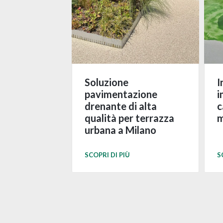
Soluzione
I
pavimentazione
i
drenante di alta
c
qualità per terrazza
m
urbana a Milano
SCOPRI DI PIÙ
S