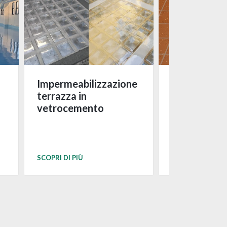
Impermeabilizzazione
Realizzazio
terrazza in
pavimentazi
vetrocemento
cortile priv
Bologna
SCOPRI DI PIÙ
SCOPRI DI PIÙ