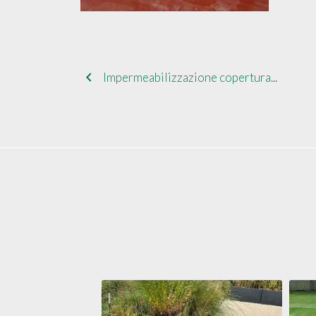
navigate_before
Impermeabilizzazione copertura...