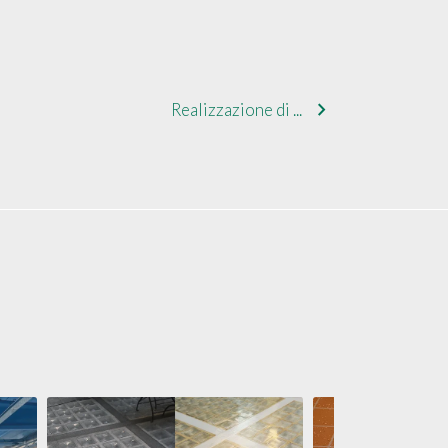
chevron_right
Realizzazione di ...