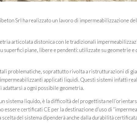
beton Srl ha realizzato un lavoro di impermeabilizzazione dell
etria articolata distonica con le tradizionali impermeabilizza
su superfici piane, libere e pendenti: utilizzate su geometrie 
li problematiche, soprattutto rivolta a ristrutturazioni di giar
 impermeabilizzanti applicati liquidi. Questi sistemi infatti r
di adattarsi a ogni possibile geometria.
 un sistema liquido, è la difficoltà del progettista nell’orienta
no essere certificati CE per la destinazione d’uso di “imperme
scelta del sistema dipenderà anche dalla durabilità certificata