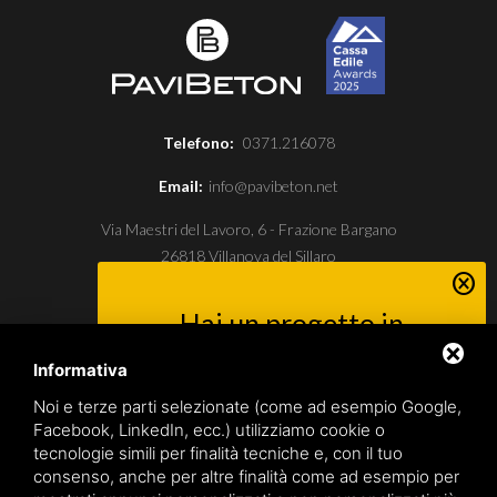
Telefono:
0371.216078
Email:
info@pavibeton.net
Via Maestri del Lavoro, 6 - Frazione Bargano
26818 Villanova del Sillaro
cancel
Hai un progetto in
mente?
Informativa
P.I. IT12767870152
Contattaci un nostro esperto sarà lieto
Capitale sociale aziendale € 10.200,00
Noi e terze parti selezionate (come ad esempio Google,
di darti una mano.
Facebook, LinkedIn, ecc.) utilizziamo cookie o
REA: LO-1451913
tecnologie simili per finalità tecniche e, con il tuo
consenso, anche per altre finalità come ad esempio per