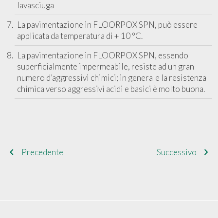
lavasciuga
La pavimentazione in FLOORPOX SPN, può essere
applicata da temperatura di + 10 °C.
La pavimentazione in FLOORPOX SPN, essendo
superficialmente impermeabile, resiste ad un gran
numero d’aggressivi chimici; in generale la resistenza
chimica verso aggressivi acidi e basici è molto buona.
navigate_before
chevron_right
Precedente
Successivo