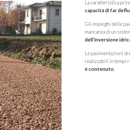
La caratteristica pri
capacità di far defl
Gli impieghi delle pav
mancanza di un sistem
dell’inversione idric
Le pavimentazioni dre
realizzabili in tempi ri
è contenuto
.