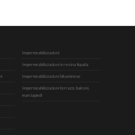
Impermeabilizzazioni
Impermeabilizzazioni in resina liquida
ni
Impermeabilizzazioni bituminose
Impermeabilizzazioni terrazzi, balconi,
marciapiedi