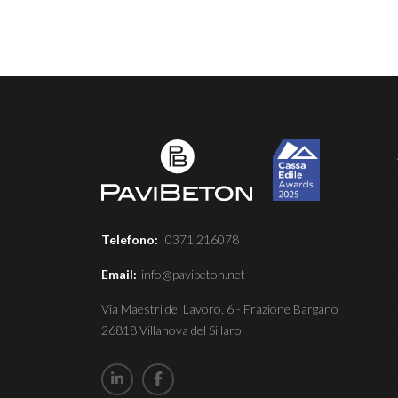
Telefono:
0371.216078
Email:
info@pavibeton.net
Via Maestri del Lavoro, 6 - Frazione Bargano
26818 Villanova del Sillaro