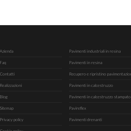
Azienda
Pavimenti industriali in resina
Faq
Pavimenti in resina
Contatti
Recupero e ripristino pavimentazio
Realizzazioni
Pavimenti in calcestruzzo
Blog
Pavimenti in calcestruzzo stampato
Sitemap
Pavireflex
Privacy policy
Pavimenti drenanti
Cookie policy