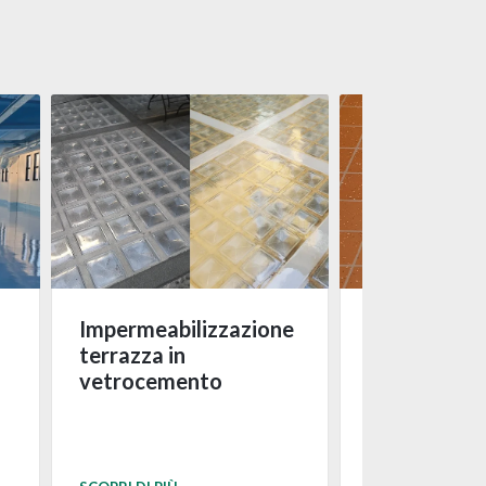
Impermeabilizzazione
Realizzazio
terrazza in
pavimentazi
vetrocemento
cortile priv
Bologna