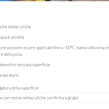
sine metacryliche
cqua e umidità
 che possono essere applicate fino a -10°C, hanno altissima re
re dalla posa.
 demolire nessuna superficie.
a duraturo.
atura della superficie
 con resine metacryliche con finitura grigia