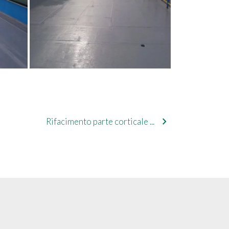
chevron_right
Rifacimento parte corticale ...