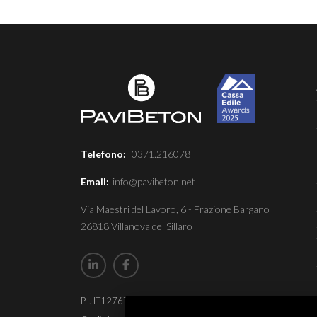
Telefono:
0371.216078
Email:
info@pavibeton.net
Via Maestri del Lavoro, 6 - Frazione Bargano
26818 Villanova del Sillaro
P.I. IT12767870152