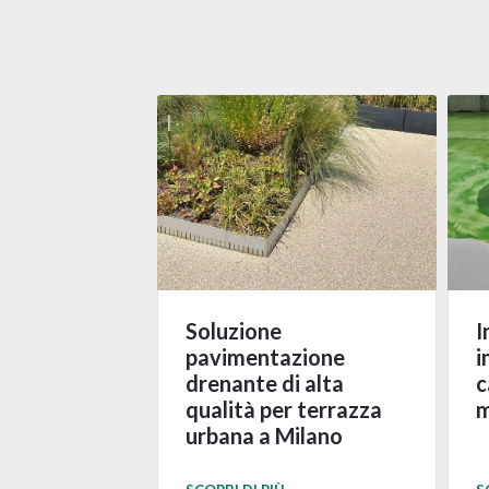
Soluzione
I
pavimentazione
i
drenante di alta
c
qualità per terrazza
m
urbana a Milano