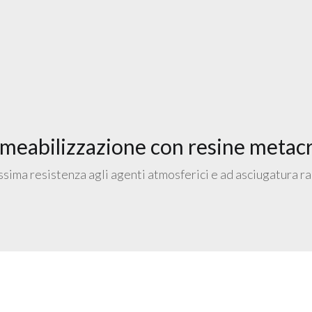
meabilizzazione con resine metacr
ssima resistenza agli agenti atmosferici e ad asciugatura r