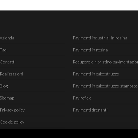
Azienda
Pavimenti industriali in resina
Faq
Pavimenti in resina
Contatti
Recupero e ripristino pavimentazio
Realizzazioni
Pavimenti in calcestruzzo
Blog
Pavimenti in calcestruzzo stampato
Sitemap
Pavireflex
Privacy policy
Pavimenti drenanti
Cookie policy