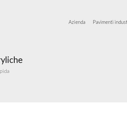
Azienda
Pavimenti industr
yliche
apida