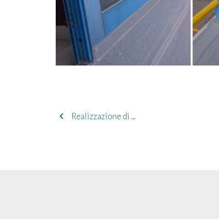
navigate_before
Realizzazione di ...