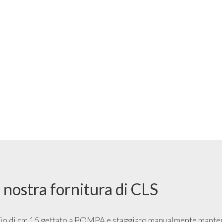
 nostra fornitura di CLS
dio di cm 15 gettato a POMPA e staggiato manualmente mantene