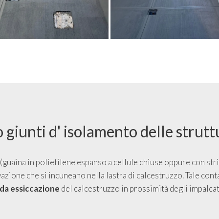
 giunti d' isolamento delle strutt
(guaina in polietilene espanso a cellule chiuse oppure con stris
vazione che si incuneano nella lastra di calcestruzzo. Tale con
ida essiccazione
del calcestruzzo in prossimità degli impalcat