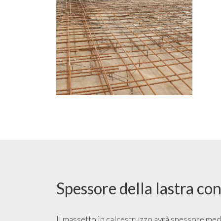
Spessore della lastra con
Il massetto in calcestruzzo avrà spessore me