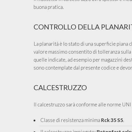
buona pratica.
CONTROLLO DELLA PLANARI
La planarità è lo stato di una superficie piana
valore massimo consentito di tolleranza sulla p
quelle indicate, ad esempio per magazzini desti
sono contemplate dal presente codice e devon
CALCESTRUZZO
Il calcestruzzo sarà conforme alle norme UNI
Classe di resistenza minima
Rck 35 S5
.
Il calcestruzzo impiegato:
Betonfast cal