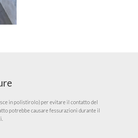
ure
ce in polistirolo) per evitare il contatto del
tatto potrebbe causare fessurazioni durante il
i.