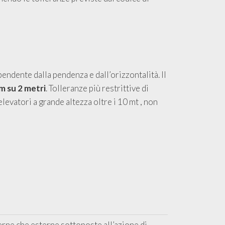
pendente dalla pendenza e dall’orizzontalità. Il
m su 2 metri
. Tolleranze più restrittive di
levatori a grande altezza oltre i 10 mt , non
erne che esterne sottoposte all’azione di