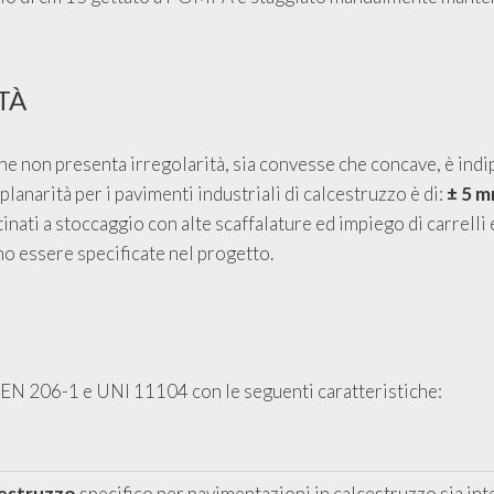
TÀ
 che non presenta irregolarità, sia convesse che concave, è indi
lanarità per i pavimenti industriali di calcestruzzo è di:
± 5 m
nati a stoccaggio con alte scaffalature ed impiego di carrelli e
o essere specificate nel progetto.
 EN 206-1 e UNI 11104 con le seguenti caratteristiche:
cestruzzo
specifico per pavimentazioni in calcestruzzo sia int