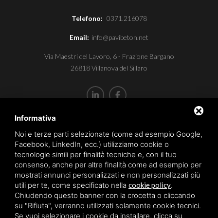
Telefono:
0371.216078
Email:
info@pavibeton.net
Via Maestri del Lavoro, 6 - Frazione Bargano
26818 Villanova del Sillaro
Informativa
P.I. IT12767870152
Capitale sociale aziendale € 10.200,00
Noi e terze parti selezionate (come ad esempio Google,
Facebook, LinkedIn, ecc.) utilizziamo cookie o
REA: LO-1451913
tecnologie simili per finalità tecniche e, con il tuo
consenso, anche per altre finalità come ad esempio per
mostrati annunci personalizzati e non personalizzati più
Sitemap
utili per te, come specificato nella
cookie policy
.
Privacy policy
Chiudendo questo banner con la crocetta o cliccando
su "Rifiuta", verranno utilizzati solamente cookie tecnici.
Cookie policy
Se vuoi selezionare i cookie da installare, clicca su