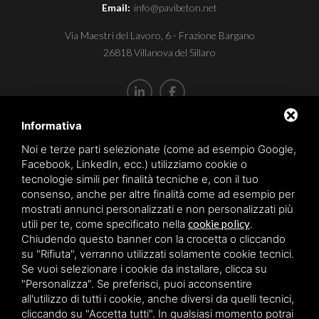
Email:
info@pavibeton.net
Via Maestri del Lavoro, 6 - Frazione Bargano
26818 Villanova del Sillaro
Informativa
P.I. IT12767870152
Capitale sociale aziendale € 10.200,00
Noi e terze parti selezionate (come ad esempio Google,
Facebook, LinkedIn, ecc.) utilizziamo cookie o
REA: LO-1451913
tecnologie simili per finalità tecniche e, con il tuo
consenso, anche per altre finalità come ad esempio per
mostrati annunci personalizzati e non personalizzati più
Sitemap
utili per te, come specificato nella
cookie policy
.
Privacy policy
Chiudendo questo banner con la crocetta o cliccando
su "Rifiuta", verranno utilizzati solamente cookie tecnici.
Cookie policy
Se vuoi selezionare i cookie da installare, clicca su
"Personalizza". Se preferisci, puoi acconsentire
all'utilizzo di tutti i cookie, anche diversi da quelli tecnici,
cliccando su "Accetta tutti". In qualsiasi momento potrai