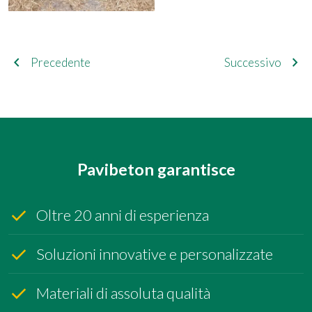
navigate_before
chevron_right
Precedente
Successivo
Pavibeton garantisce
Oltre 20 anni di esperienza
Soluzioni innovative e personalizzate
Materiali di assoluta qualità