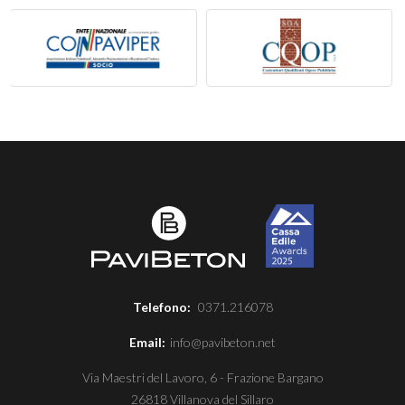
Telefono:
0371.216078
Email:
info@pavibeton.net
Via Maestri del Lavoro, 6 - Frazione Bargano
26818 Villanova del Sillaro