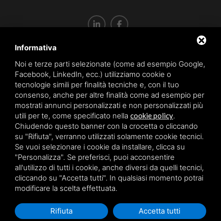
Informativa
P.I. IT12767870152
Capitale sociale aziendale € 10.200,00
Noi e terze parti selezionate (come ad esempio Google,
Facebook, LinkedIn, ecc.) utilizziamo cookie o
REA: LO-1451913
tecnologie simili per finalità tecniche e, con il tuo
consenso, anche per altre finalità come ad esempio per
mostrati annunci personalizzati e non personalizzati più
Sitemap
utili per te, come specificato nella
cookie policy
.
Privacy policy
Chiudendo questo banner con la crocetta o cliccando
su "Rifiuta", verranno utilizzati solamente cookie tecnici.
Cookie policy
Se vuoi selezionare i cookie da installare, clicca su
"Personalizza". Se preferisci, puoi acconsentire
all'utilizzo di tutti i cookie, anche diversi da quelli tecnici,
cliccando su "Accetta tutti". In qualsiasi momento potrai
modificare la scelta effettuata.
Rifiuta
Accetta tutti